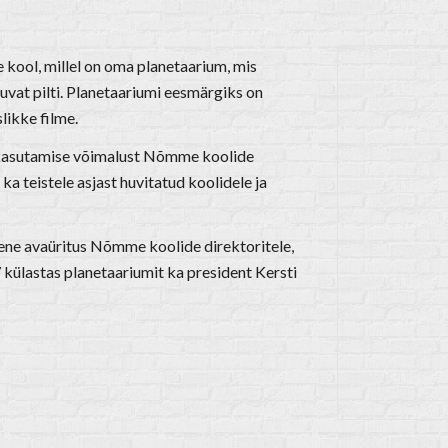
ool, millel on oma planetaarium, mis
kuvat pilti. Planetaariumi eesmärgiks on
ikke filme.
i kasutamise võimalust Nõmme koolide
a teistele asjast huvitatud koolidele ja
ene avaüritus Nõmme koolide direktoritele,
 külastas planetaariumit ka president Kersti