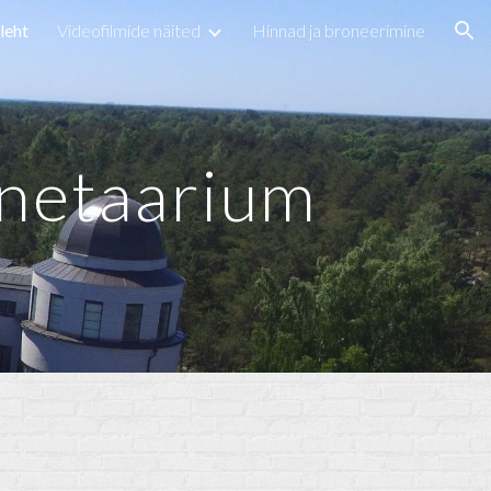
leht
Videofilmide näited
Hinnad ja broneerimine
ion
netaarium