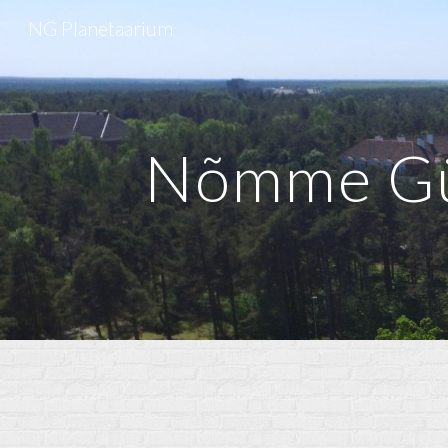
NG Planetaarium
Sk
Nõmme Gü