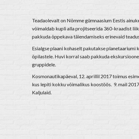
Teadaolevalt on Nõmme gümnaasium Eestis ainuke k
võimaldab kupli alla proj
i
tseerida 360-kraadist lii
pakkuda õppekava täiendamiseks erinevaid teadusl
Esialgse plaani kohaselt pakutakse planetaarium
õpilastele. Huvi korral saab pakkuda ekskursioone k
gruppidele.
Kosmonautikapäeval, 12. aprillil 2017 toimus esim
kus lepiti kokku võimalikus koostöös. 9. mail 2017
Kaljulaid.